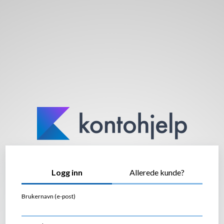
Logg inn
Allerede kunde?
Brukernavn (e-post)