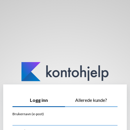
Logg inn
Allerede kunde?
Brukernavn (e-post)