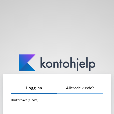
Logg inn
Allerede kunde?
Brukernavn (e-post)